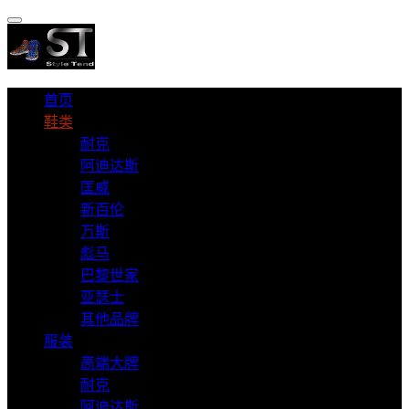
首页
鞋类
耐克
阿迪达斯
匡威
新百伦
万斯
彪马
巴黎世家
亚瑟士
其他品牌
服装
高端大牌
耐克
阿迪达斯