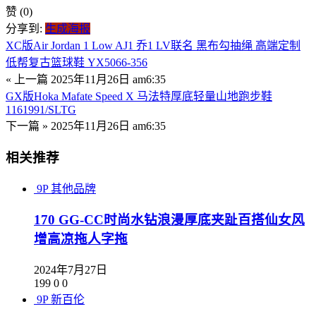
赞
(0)
分享到:
生成海报
XC版Air Jordan 1 Low AJ1 乔1 LV联名 黑布勾抽绳 高端定制
低帮复古篮球鞋 YX5066-356
« 上一篇
2025年11月26日 am6:35
GX版Hoka Mafate Speed X 马法特厚底轻量山地跑步鞋
1161991/SLTG
下一篇 »
2025年11月26日 am6:35
相关推荐
9P
其他品牌
170 GG-CC时尚水钻浪漫厚底夹趾百搭仙女风
增高凉拖人字拖
2024年7月27日
199
0
0
9P
新百伦