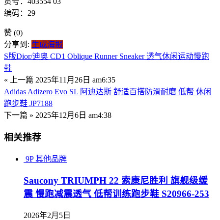
货号：403554 03
编码：29
赞
(0)
分享到:
生成海报
S版Dior/迪奥 CD1 Oblique Runner Sneaker 透气休闲运动慢跑
鞋
« 上一篇
2025年11月26日 am6:35
Adidas Adizero Evo SL 阿迪达斯 舒适百搭防滑耐磨 低帮 休闲
跑步鞋 JP7188
下一篇 »
2025年12月6日 am4:38
相关推荐
9P
其他品牌
Saucony TRIUMPH 22 索康尼胜利 旗舰级缓
震 慢跑减震透气 低帮训练跑步鞋 S20966-253
2026年2月5日