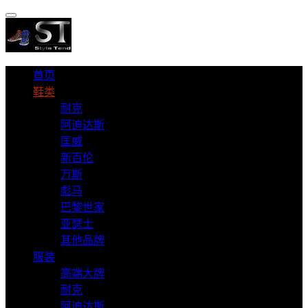
首页
鞋类
耐克
阿迪达斯
匡威
新百伦
万斯
彪马
巴黎世家
亚瑟士
其他品牌
服装
高端大牌
耐克
阿迪达斯