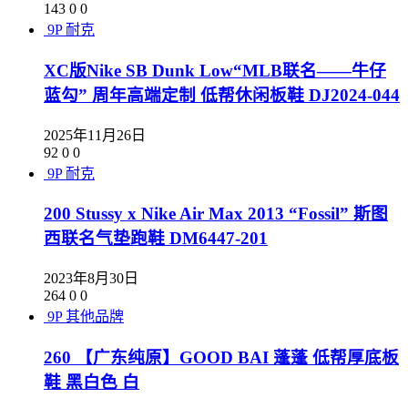
143
0
0
9P
耐克
XC版Nike SB Dunk Low“MLB联名——牛仔
蓝勾” 周年高端定制 低帮休闲板鞋 DJ2024-044
2025年11月26日
92
0
0
9P
耐克
200 Stussy x Nike Air Max 2013 “Fossil” 斯图
西联名气垫跑鞋 DM6447-201
2023年8月30日
264
0
0
9P
其他品牌
260 【广东纯原】GOOD BAI 蓬蓬 低帮厚底板
鞋 黑白色 白