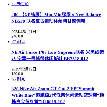
9P
新百伦
280 【XP纯原】Miu Miu缪缪 x New Balance
NB530 联名复古运动休闲阿甘德训鞋
2024年5月21日
246
0
0
9P
耐克
Nk Air Force 1’07 Low Supreme联名 米黑线猪
八 空军一号低帮休闲板鞋 BB7518-012
2025年2月12日
180
0
0
9P
耐克
320 Nike Air Zoom GT Cut 2 EP”Summit
White Blue“超跑级2代低帮休闲运动篮球鞋“顶
峰白宝蓝红黄”DJ6015-102