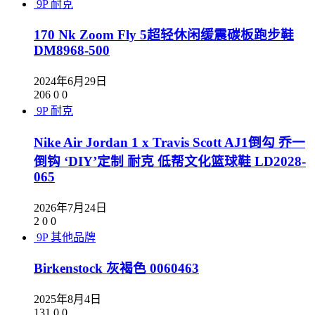
9P
耐克
170 Nk Zoom Fly 5超轻休闲缓震碳板跑步鞋
DM8968-500
2024年6月29日
206
0
0
9P
耐克
Nike Air Jordan 1 x Travis Scott AJ1倒勾 乔一
倒钩 ‘DIY’定制 耐克 低帮文化篮球鞋 LD2028-
065
2026年7月24日
2
0
0
9P
其他品牌
Birkenstock 灰褐色 0060463
2025年8月4日
131
0
0