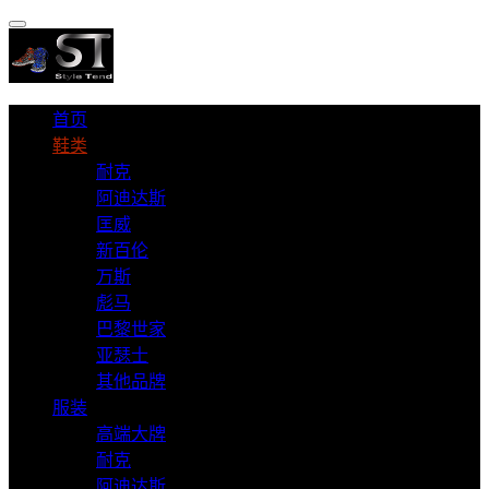
首页
鞋类
耐克
阿迪达斯
匡威
新百伦
万斯
彪马
巴黎世家
亚瑟士
其他品牌
服装
高端大牌
耐克
阿迪达斯