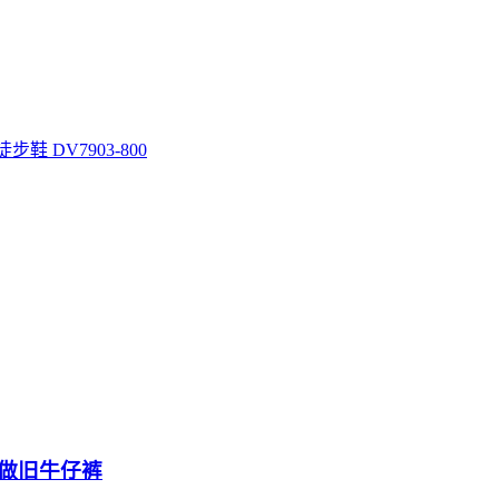
鞋 DV7903-800
水洗做旧牛仔裤