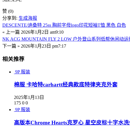
赞
(0)
分享到:
生成海报
DESCENTE/迪桑特 25ss 胸前字母logo印花短袖T恤 黑色 白色
« 上一篇
2026年1月2日 am9:10
NK ACG MOUNTAIN FLY 2 LOW 户外登山系列低帮休闲动运徒步
下一篇 »
2026年1月23日 pm7:17
相关推荐
9P
服装
棉服 卡哈特carhartt经典款底特律夹克外套
2025年1月13日
175
0
0
9P
服装
高版本Chrome Hearts克罗心 星空皮标十字