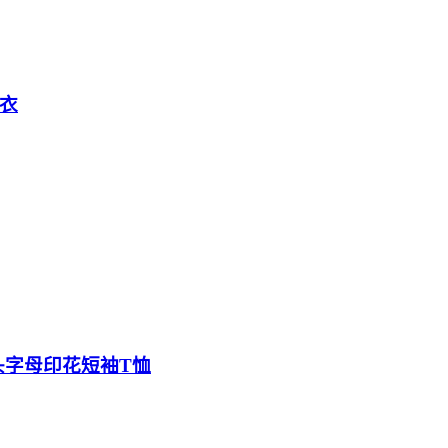
毛衣
形佛头字母印花短袖T恤