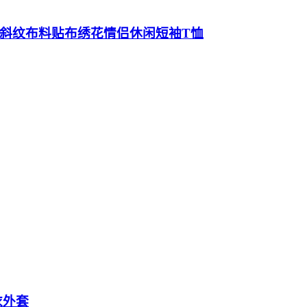
美式字母斜纹布料贴布绣花情侣休闲短袖T恤
衣外套