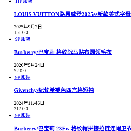
11P
服装
LOUIS VUITTON路易威登2025ss新款
2025年9月2日
151
0
0
9P
服装
Burberry/巴宝莉 格纹战马贴布圆领毛衣
2026年5月24日
52
0
0
9P
服装
Givenchy/纪梵希褪色四宫格短袖
2024年11月6日
217
0
0
9P
服装
Burberry/巴宝莉 23Fw 格纹帽拼接拉链连帽卫