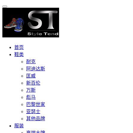
首页
鞋类
耐克
阿迪达斯
匡威
新百伦
万斯
彪马
巴黎世家
亚瑟士
其他品牌
服装
高端大牌