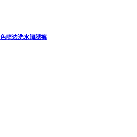
身彩色喷边洗水阔腿裤