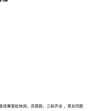
身效果宽松休闲，百搭款，三标齐全 ，男女同款