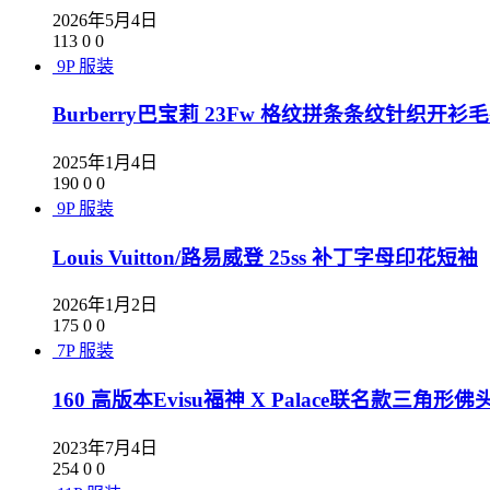
2026年5月4日
113
0
0
9P
服装
Burberry巴宝莉 23Fw 格纹拼条条纹针织开衫
2025年1月4日
190
0
0
9P
服装
Louis Vuitton/路易威登 25ss 补丁字母印花短袖
2026年1月2日
175
0
0
7P
服装
160 高版本Evisu福神 X Palace联名款三角
2023年7月4日
254
0
0