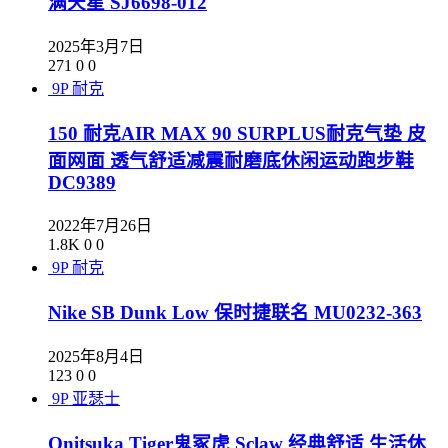
满天星 SJ6698-012
2025年3月7日
271
0
0
9P
耐克
150 耐克AIR MAX 90 SURPLUS耐克气垫 皮
面网面 透气舒适减震耐磨底休闲运动跑步鞋
DC9389
2022年7月26日
1.8K
0
0
9P
耐克
Nike SB Dunk Low 保时捷联名 MU0232-363
2025年8月4日
123
0
0
9P
亚瑟士
Onitsuka Tiger鬼冢虎 Sclaw 经典舒适 生活休