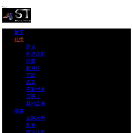
首页
鞋类
耐克
阿迪达斯
匡威
新百伦
万斯
彪马
巴黎世家
亚瑟士
其他品牌
服装
高端大牌
耐克
阿迪达斯