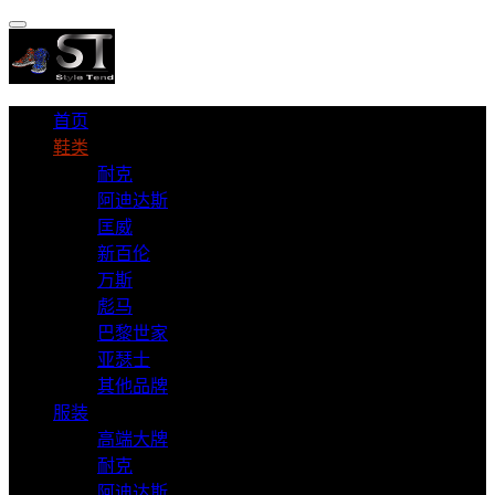
首页
鞋类
耐克
阿迪达斯
匡威
新百伦
万斯
彪马
巴黎世家
亚瑟士
其他品牌
服装
高端大牌
耐克
阿迪达斯