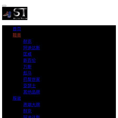
首页
鞋类
耐克
阿迪达斯
匡威
新百伦
万斯
彪马
巴黎世家
亚瑟士
其他品牌
服装
高端大牌
耐克
阿迪达斯