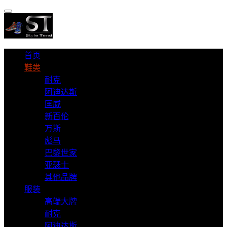
首页
鞋类
耐克
阿迪达斯
匡威
新百伦
万斯
彪马
巴黎世家
亚瑟士
其他品牌
服装
高端大牌
耐克
阿迪达斯