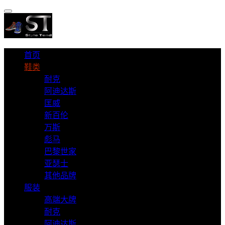
首页
鞋类
耐克
阿迪达斯
匡威
新百伦
万斯
彪马
巴黎世家
亚瑟士
其他品牌
服装
高端大牌
耐克
阿迪达斯