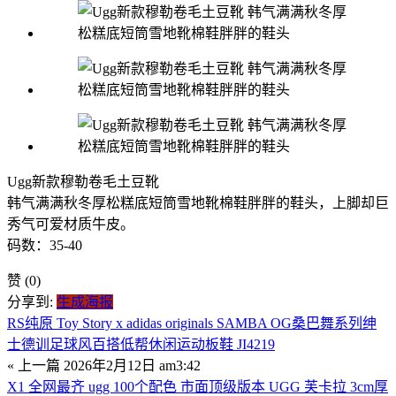
Ugg新款穆勒卷毛土豆靴
韩气满满秋冬厚松糕底短筒雪地靴棉鞋胖胖的鞋头，上脚却巨
秀气可爱材质牛皮。
码数：35-40
赞
(0)
分享到:
生成海报
RS纯原 Toy Story x adidas originals SAMBA OG桑巴舞系列绅
士德训足球风百搭低帮休闲运动板鞋 JI4219
« 上一篇
2026年2月12日 am3:42
X1 全网最齐 ugg 100个配色 市面顶级版本 UGG 芙卡拉 3cm厚