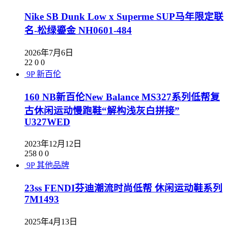
Nike SB Dunk Low x Superme SUP马年限定联
名-松绿鎏金 NH0601-484
2026年7月6日
22
0
0
9P
新百伦
160 NB新百伦New Balance MS327系列低帮复
古休闲运动慢跑鞋“解构浅灰白拼接”
U327WED
2023年12月12日
258
0
0
9P
其他品牌
23ss FENDI芬迪潮流时尚低帮 休闲运动鞋系列
7M1493
2025年4月13日