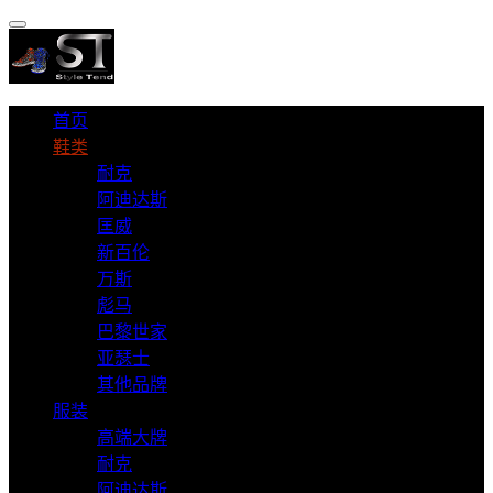
首页
鞋类
耐克
阿迪达斯
匡威
新百伦
万斯
彪马
巴黎世家
亚瑟士
其他品牌
服装
高端大牌
耐克
阿迪达斯