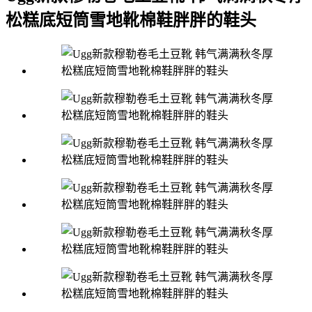
松糕底短筒雪地靴棉鞋胖胖的鞋头