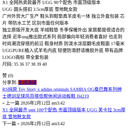
X1 全网热卖款最齐 UGG 90个配色 市面顶级版本
UGG 圆头搭扣 3.5cm厚底 雪地靴女款
广州外贸大厂生产 鞋头到鞋垫真羊皮毛一体 独立外盒包装 芯
片 带防水工艺 区别市面任何版本
独立原版开发大底 羊绒鞋垫 冬季保暖外出 家居都是很适合的
选择 近年uug推出款式系列 局部偏向年轻消费者喜好 也走到
时尚潮流穿搭的前沿 鞋身材质 防泼水涂层翻毛皮鞋面 17毫米
UGGPURE植入式羊毛内底 轻便防滑舒适橡胶外底 带有品牌
LOGO商标 带全套包装
尺码: 35 36 37 38 39 40
赞
(0)
分享到:
生成海报
RS纯原 Toy Story x adidas originals SAMBA OG桑巴舞系列绅
士德训足球风百搭低帮休闲运动板鞋 JI4219
« 上一篇
2026年2月12日 am3:42
X1 全网最齐 ugg 100个配色 市面顶级版本 UGG 芙卡拉 3cm厚
底 雪地靴女款
下一篇 »
2026年2月12日 am3:42