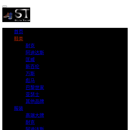
首页
鞋类
耐克
阿迪达斯
匡威
新百伦
万斯
彪马
巴黎世家
亚瑟士
其他品牌
服装
高端大牌
耐克
阿迪达斯