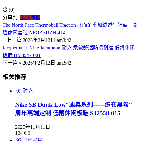
赞
(0)
分享到:
生成海报
The North Face Thermoball Traction 北面冬季加绒透气轻盈一脚
蹬休闲套鞋 NFOA3UZN-414
« 上一篇
2026年2月12日 am3:42
Jacquemus x Nike Jacumoon 耐克 柔软舒适防滑耐磨 低帮休闲
板鞋 HV8547-001
下一篇 »
2026年2月12日 am3:42
相关推荐
9P
耐克
Nike SB Dunk Low“迪奥系列——织布黑勾”
周年高端定制 低帮休闲板鞋 SJ2558-015
2025年11月11日
134
0
0
9P
其他品牌