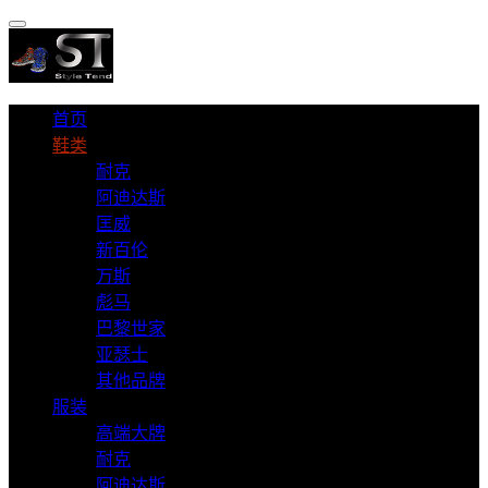
首页
鞋类
耐克
阿迪达斯
匡威
新百伦
万斯
彪马
巴黎世家
亚瑟士
其他品牌
服装
高端大牌
耐克
阿迪达斯