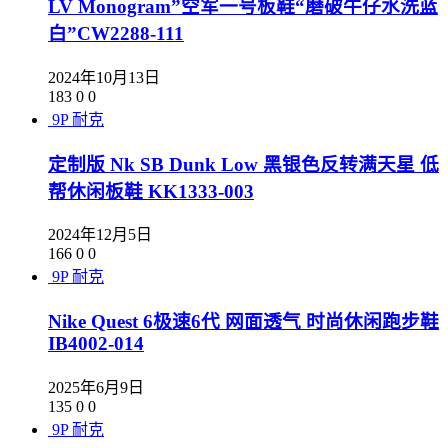
LV Monogram”空军一号板鞋“磨破牛仔水洗蓝
白”CW2288-111
2024年10月13日
183
0
0
9P
耐克
定制版 Nk SB Dunk Low 黑银色反转满天星 低
帮休闲板鞋 KK1333-003
2024年12月5日
166
0
0
9P
耐克
Nike Quest 6极速6代 网面透气 时尚休闲跑步鞋
IB4002-014
2025年6月9日
135
0
0
9P
耐克