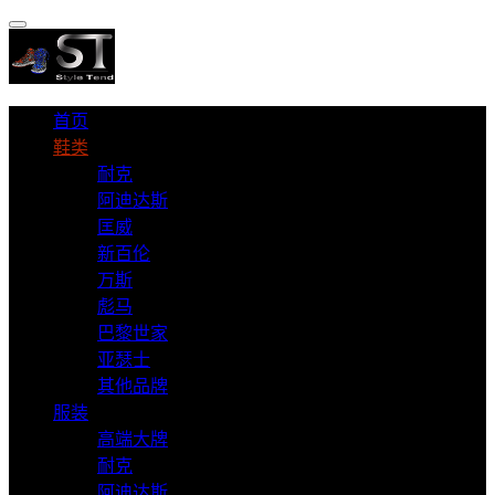
首页
鞋类
耐克
阿迪达斯
匡威
新百伦
万斯
彪马
巴黎世家
亚瑟士
其他品牌
服装
高端大牌
耐克
阿迪达斯