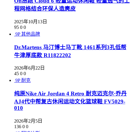
On昂跑 Cloud 6 轻量运动休闲鞋 轻量透气的工
程网格结合环保人造麂皮
2025年10月13日
95
0
0
9P
其他品牌
Dr.Martens 马汀博士马丁靴 1461系列3孔低帮
牛津厚底款 R11822202
2026年6月22日
45
0
0
9P
耐克
纯原Nike Air Jordan 4 Retro 耐克迈克尔·乔丹
AJ4代中帮复古休闲运动文化篮球鞋 FV5029-
010
2026年2月5日
136
0
0