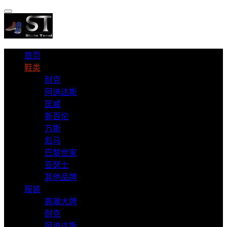
首页
鞋类
耐克
阿迪达斯
匡威
新百伦
万斯
彪马
巴黎世家
亚瑟士
其他品牌
服装
高端大牌
耐克
阿迪达斯