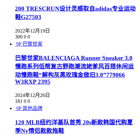
200 TRESCRUN设计灵感取自adidas专业运动
鞋G27503
2022年12月19日
300
0
0
9P
巴黎世家
巴黎世家BALENCIAGA Runner Sneaker 3.0
慢跑系列低帮复古野跑潮流姥爹风百搭休闲运
动慢跑鞋“解构灰黑玫瑰金做旧3.0”779066
W3RXP 2395
2024年12月26日
181
0
0
9P
其他品牌
120 MLB纽约洋基队首秀 20s新款韩国代购夏
季Ny情侣款款拖鞋