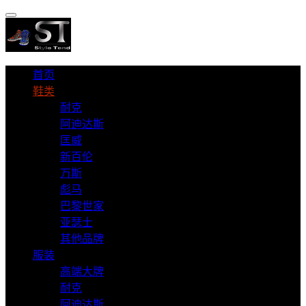
首页
鞋类
耐克
阿迪达斯
匡威
新百伦
万斯
彪马
巴黎世家
亚瑟士
其他品牌
服装
高端大牌
耐克
阿迪达斯