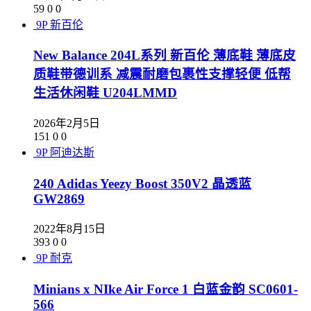
59
0
0
9P
新百伦
New Balance 204L系列 新百伦 薄底鞋 薄底皮
质鞋带德训系 减震耐磨包裹性支撑轻便 低帮
生活休闲鞋 U204LMMD
2026年2月5日
151
0
0
9P
阿迪达斯
240 Adidas Yeezy Boost 350V2 晶透蓝
GW2869
2022年8月15日
393
0
0
9P
耐克
Minians x NIke Air Force 1 白蓝金韵 SC0601-
566