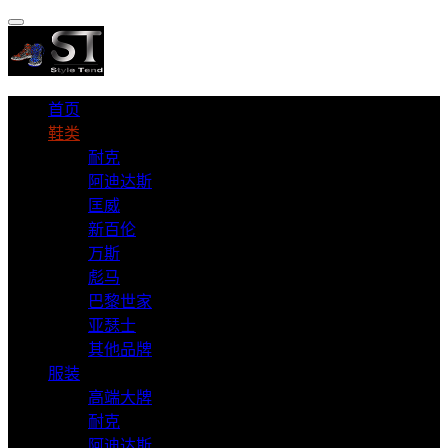
首页
鞋类
耐克
阿迪达斯
匡威
新百伦
万斯
彪马
巴黎世家
亚瑟士
其他品牌
服装
高端大牌
耐克
阿迪达斯