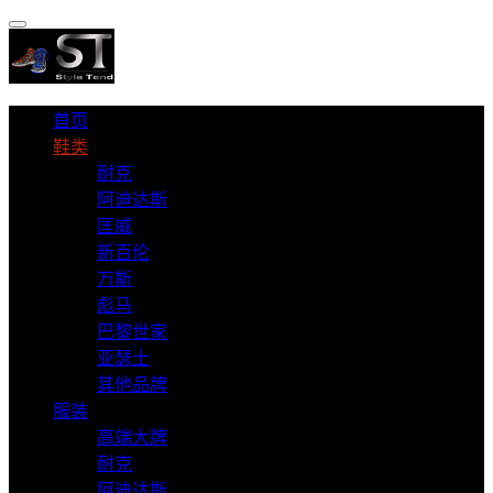
首页
鞋类
耐克
阿迪达斯
匡威
新百伦
万斯
彪马
巴黎世家
亚瑟士
其他品牌
服装
高端大牌
耐克
阿迪达斯