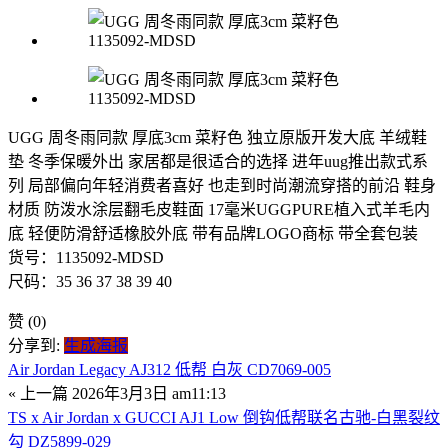
UGG 周冬雨同款 厚底3cm 菜籽色 独立原版开发大底 羊绒鞋
垫 冬季保暖外出 家居都是很适合的选择 进年uug推出款式系
列 局部偏向年轻消费者喜好 也走到时尚潮流穿搭的前沿 鞋身
材质 防泼水涂层翻毛皮鞋面 17毫米UGGPURE植入式羊毛内
底 轻便防滑舒适橡胶外底 带有品牌LOGO商标 带全套包装
货号：1135092-MDSD
尺码：35 36 37 38 39 40
赞
(0)
分享到:
生成海报
Air Jordan Legacy AJ312 低帮 白灰 CD7069-005
« 上一篇
2026年3月3日 am11:13
TS x Air Jordan x GUCCI AJ1 Low 倒钩低帮联名古驰-白黑裂纹
勾 DZ5899-029