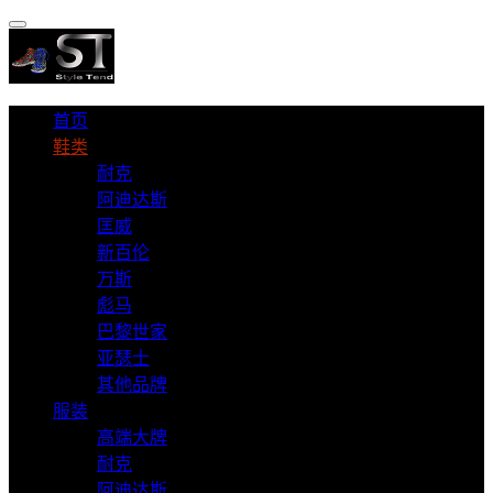
首页
鞋类
耐克
阿迪达斯
匡威
新百伦
万斯
彪马
巴黎世家
亚瑟士
其他品牌
服装
高端大牌
耐克
阿迪达斯