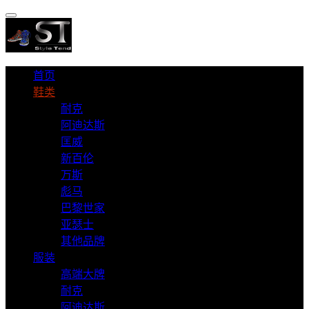
首页
鞋类
耐克
阿迪达斯
匡威
新百伦
万斯
彪马
巴黎世家
亚瑟士
其他品牌
服装
高端大牌
耐克
阿迪达斯