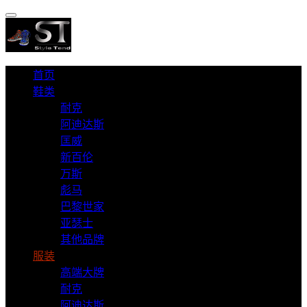
首页
鞋类
耐克
阿迪达斯
匡威
新百伦
万斯
彪马
巴黎世家
亚瑟士
其他品牌
服装
高端大牌
耐克
阿迪达斯