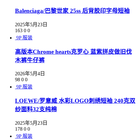
Balenciaga/巴黎世家 25ss 后背胶印字母短袖
2025年5月23日
163
0
0
9P
服装
高版本Chrome hearts克罗心 蓝紫拼皮做旧伐
木裤牛仔裤
2026年5月4日
98
0
0
9P
服装
LOEWE/罗意威 水彩LOGO刺绣短袖 240克双
纱面料32支纯棉
2025年5月23日
178
0
0
9P
服装