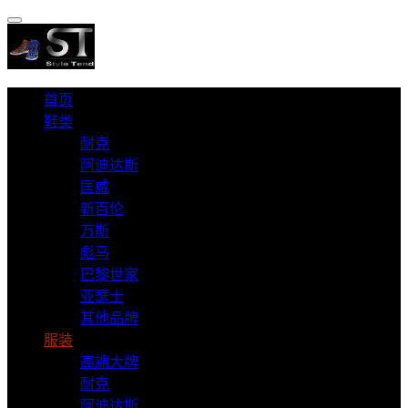
首页
鞋类
耐克
阿迪达斯
匡威
新百伦
万斯
彪马
巴黎世家
亚瑟士
其他品牌
服装
高端大牌
耐克
阿迪达斯