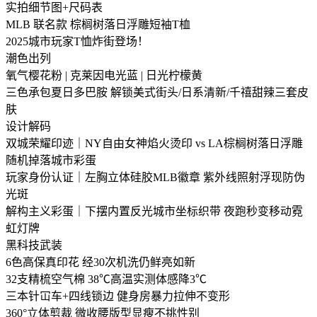
实拍细节图+尺码表
MLB 联名款 棕榈树落日浮雕短袖T桖
2025城市玩家T恤炸街登场！
潮色出列
氧气樱花粉 | 克莱因电光蓝 | 日光柠檬黄
三色承包夏日多巴胺 解锁美式街头/日系清新/千禧甜辣三套皮
肤
设计解码
双城荣耀印迹｜NY自由女神焰火烫印 vs LA棕榈树落日浮雕
随机掉落城市彩蛋
玩家身份认证｜左胸立体硅胶MLB徽章 紫外线照射浮现防伪
光斑
解构主义彩蛋｜下摆内置反光城市坐标织带 夜跑秒变移动霓
虹灯牌
黑科技武装
6色高保真印花 经30次机洗仍鲜亮如新
32支精梳空气棉 38℃高温实测体感降3℃
三本针冚车+四线锁边 健身房暴力拉伸不变形
360°立体剪裁 微收腰版型显瘦不挑性别