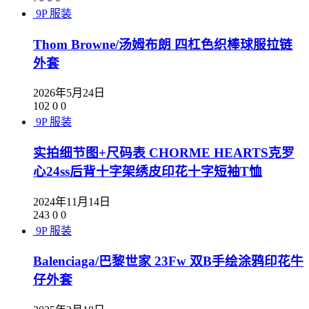
9P
服装
Thom Browne/汤姆布朗 四杠色织棒球服拉链
外套
2026年5月24日
102
0
0
9P
服装
实拍细节图+尺码表 CHORME HEARTS克罗
心24ss后背十字架绣皮印花十字短袖T恤
2024年11月14日
243
0
0
9P
服装
Balenciaga/巴黎世家 23Fw 双B手绘涂鸦印花牛
仔外套