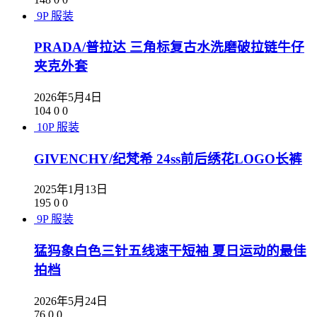
9P
服装
PRADA/普拉达 三角标复古水洗磨破拉链牛仔
夹克外套
2026年5月4日
104
0
0
10P
服装
GIVENCHY/纪梵希 24ss前后绣花LOGO长裤
2025年1月13日
195
0
0
9P
服装
猛犸象白色三针五线速干短袖 夏日运动的最佳
拍档
2026年5月24日
76
0
0