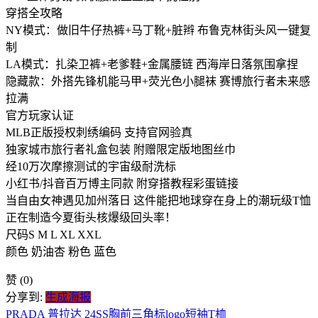
穿搭全攻略
NY模式：做旧牛仔热裤+马丁靴+脏辫 布鲁克林街头风一键复
制
LA模式：扎染卫裤+老爹鞋+金属腰链 西海岸日落氛围拿捏
隐藏款：外搭先锋机能马甲+荧光色小腿袜 赛博旅行者未来感
拉满
官方玩家认证
MLB正版授权刺绣编码 支持官网验真
独家城市旅行者礼盒包装 附赠限定版地图丝巾
经10万次摩擦测试的宇宙级耐洗标
小红书/抖音百万博主同款 附穿搭教程彩蛋链接
当自由女神遇见加州落日 这件能把地球穿在身上的潮玩级T恤
正在制造今夏街头核爆级回头率！
尺码S M L XL XXL
颜色 奶油杏 粉色 蓝色
赞
(0)
分享到:
生成海报
PRADA 普拉达 24SS胸前三角标logo短袖T桖