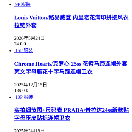
9P
服装
Louis Vuitton/路易威登 内里老花满印拼接风衣
拉链外套
2026年5月24日
74
0
0
15P
服装
Chrome Hearts/克罗心 25ss 花臂马蹄连帽外套
梵文字母藤花十字马蹄连帽卫衣
2025年12月15日
189
0
0
10P
服装
实拍细节图+尺码表 PRADA/普拉达24ss新款贴
字母压皮贴标连帽卫衣
2025年3月18日