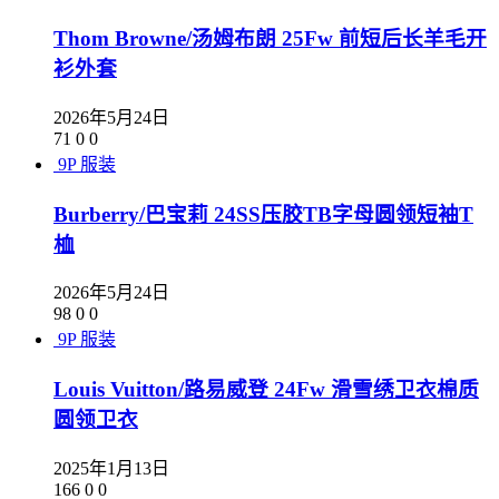
Thom Browne/汤姆布朗 25Fw 前短后长羊毛开
衫外套
2026年5月24日
71
0
0
9P
服装
Burberry/巴宝莉 24SS压胶TB字母圆领短袖T
桖
2026年5月24日
98
0
0
9P
服装
Louis Vuitton/路易威登 24Fw 滑雪绣卫衣棉质
圆领卫衣
2025年1月13日
166
0
0