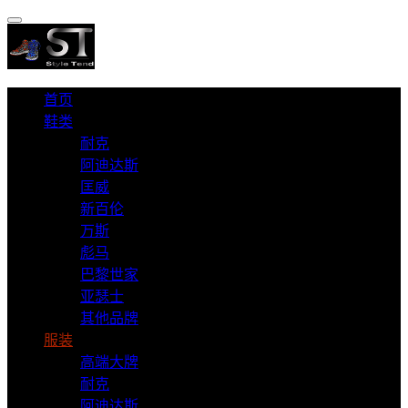
首页
鞋类
耐克
阿迪达斯
匡威
新百伦
万斯
彪马
巴黎世家
亚瑟士
其他品牌
服装
高端大牌
耐克
阿迪达斯