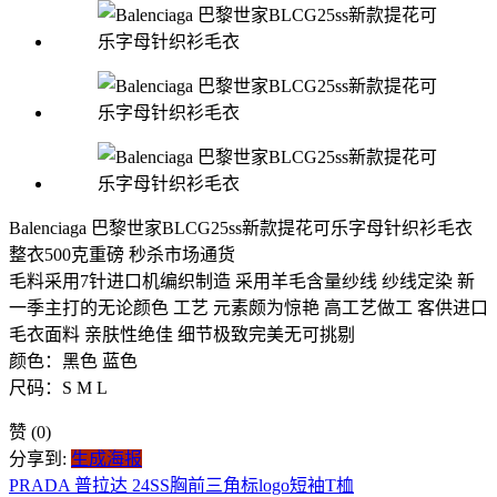
Balenciaga 巴黎世家BLCG25ss新款提花可乐字母针织衫毛衣
整衣500克重磅 秒杀市场通货
毛料采用7针进口机编织制造 采用羊毛含量纱线 纱线定染 新
一季主打的无论颜色 工艺 元素颇为惊艳 高工艺做工 客供进口
毛衣面料 亲肤性绝佳 细节极致完美无可挑剔
颜色：黑色 蓝色
尺码：S M L
赞
(0)
分享到:
生成海报
PRADA 普拉达 24SS胸前三角标logo短袖T桖