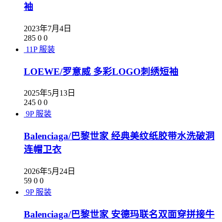
袖
2023年7月4日
285
0
0
11P
服装
LOEWE/罗意威 多彩LOGO刺绣短袖
2025年5月13日
245
0
0
9P
服装
Balenciaga/巴黎世家 经典美纹纸胶带水洗破洞
连帽卫衣
2026年5月24日
59
0
0
9P
服装
Balenciaga/巴黎世家 安德玛联名双面穿拼接牛