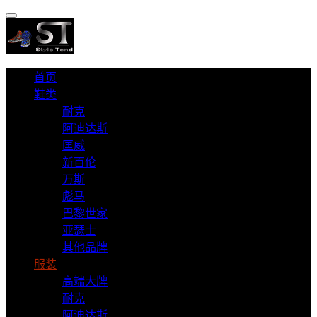
首页
鞋类
耐克
阿迪达斯
匡威
新百伦
万斯
彪马
巴黎世家
亚瑟士
其他品牌
服装
高端大牌
耐克
阿迪达斯