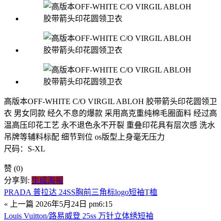
高版本OFF-WHITE C/O VIRGIL ABLOH 胶带箭头印花圆领卫
衣 男女同款 经久不息的爆款 采用高克重纯棉毛圈面料 经过高
温高压印花工艺 永不退色永不开裂 重叠印花具有层次感 洗水
吊牌等辅料标配 细节到位 os版型上身毫无压力
尺码：S-XL
赞
(0)
分享到:
生成海报
PRADA 普拉达 24SS胸前三角标logo短袖T桖
« 上一篇
2026年5月24日 pm6:15
Louis Vuitton/路易威登 25ss 万针立体绣短袖