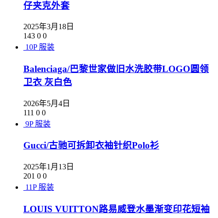
仔夹克外套
2025年3月18日
143
0
0
10P
服装
Balenciaga/巴黎世家做旧水洗胶带LOGO圆领
卫衣 灰白色
2026年5月4日
111
0
0
9P
服装
Gucci/古驰可拆卸衣袖针织Polo衫
2025年1月13日
201
0
0
11P
服装
LOUIS VUITTON路易威登水墨渐变印花短袖