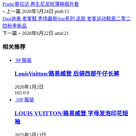
Prada/普拉达 再生尼龙轻薄棉服外套
« 上一篇
2026年5月24日 pm6:15
Dior迪奥 老爹鞋 秀场最新Star系列 这款 老爹运动鞋是二零二
四秋季新品
下一篇 »
2026年6月22日 am4:21
相关推荐
9P
服装
LouisVuitton/路易威登 后袋西部牛仔长裤
2026年1月2日
165
0
0
10P
服装
LOUIS VUITTON/路易威登 字母发泡印花短
袖
2025年5月13日