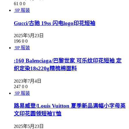
61
0
0
9P
服装
Gucci/古驰 19ss 闪电logo印花短袖
2025年5月23日
196
0
0
9P
服装
:160 Balenciaga/巴黎世家 可乐纹印花短袖 定
织定染18s220g精梳棉面料
2023年7月4日
247
0
0
9P
服装
路易威登/Louis Vuitton 夏季新品满幅小字母英
文印花圆领短袖T恤
2025年5月23日