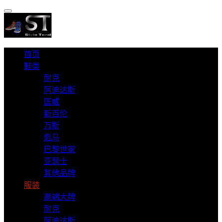
首页
鞋类
耐克
阿迪达斯
匡威
新百伦
万斯
彪马
巴黎世家
亚瑟士
其他品牌
服装
高端大牌
耐克
阿迪达斯