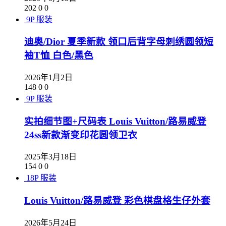
202
0
0
9P
服装
迪奥/Dior 夏季新款 领口后背字母刺绣圆领短
袖T恤 白色/黑色
2026年1月2日
148
0
0
9P
服装
实拍细节图+尺码表 Louis Vuitton/路易威登
24ss新款渐变印花圆领卫衣
2025年3月18日
154
0
0
18P
服装
Louis Vuitton/路易威登 彩色棋盘格生仔外套
2026年5月24日