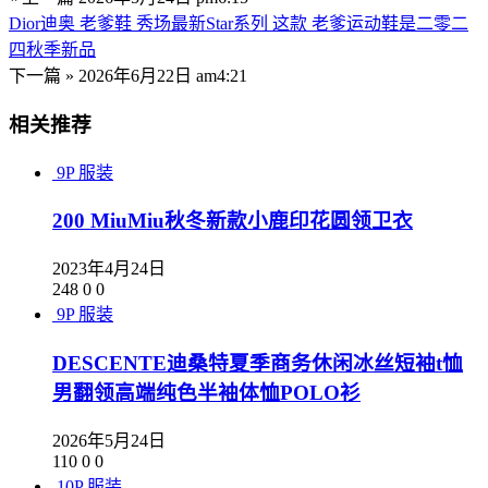
Dior迪奥 老爹鞋 秀场最新Star系列 这款 老爹运动鞋是二零二
四秋季新品
下一篇 »
2026年6月22日 am4:21
相关推荐
9P
服装
200 MiuMiu秋冬新款小鹿印花圆领卫衣
2023年4月24日
248
0
0
9P
服装
DESCENTE迪桑特夏季商务休闲冰丝短袖t恤
男翻领高端纯色半袖体恤POLO衫
2026年5月24日
110
0
0
10P
服装