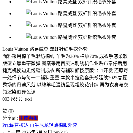
Louis Vuitton 路易威登 双虾针织毛衣外套
面料采用棉羊毛混纺棉线 羊毛为30% 棉纱70% 成衣手感柔软
版型立厚重带微弹 图案采用百灵达刺绣机作业贴布章仔后用
捷克机挨边走线缝制成衣 所有辅料都按原版1：1开发 还原每
一处细节与每一个辅料重量 本款半拉链套头衫延续2025春夏
秀场的丹迪风范 以绵羊毛混纺呈现粗绞花针织 再为衣身与衣
领渲染迥异色调
003 尺码：s-xl
赞
(0)
分享到:
生成海报
Prada/普拉达 再生尼龙轻薄棉服外套
« 上一篇
2026年5月24日 pm6:15