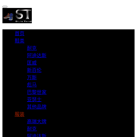
首页
鞋类
耐克
阿迪达斯
匡威
新百伦
万斯
彪马
巴黎世家
亚瑟士
其他品牌
服装
高端大牌
耐克
阿迪达斯