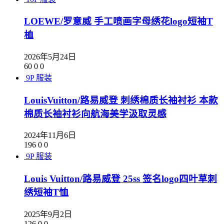
LOEWE/罗意威 手工喷画字母绣花logo短袖T
桖
2026年5月24日
60
0
0
9P
服装
LouisVuitton/路易威登 刺绣棉质长袖衬衫 本款
棉质长袖衬衫向航海美学汲取灵感
2024年11月6日
196
0
0
9P
服装
Louis Vuitton/路易威登 25ss 签名logo四叶草刺
绣短袖T恤
2025年9月2日
126
0
0