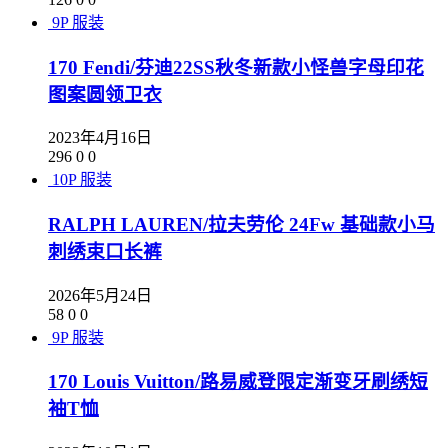
9P
服装
170 Fendi/芬迪22SS秋冬新款小怪兽字母印花
图案圆领卫衣
2023年4月16日
296
0
0
10P
服装
RALPH LAUREN/拉夫劳伦 24Fw 基础款小马
刺绣束口长裤
2026年5月24日
58
0
0
9P
服装
170 Louis Vuitton/路易威登限定渐变牙刷绣短
袖T恤