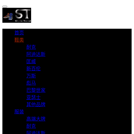
首页
鞋类
耐克
阿迪达斯
匡威
新百伦
万斯
彪马
巴黎世家
亚瑟士
其他品牌
服装
高端大牌
耐克
阿迪达斯