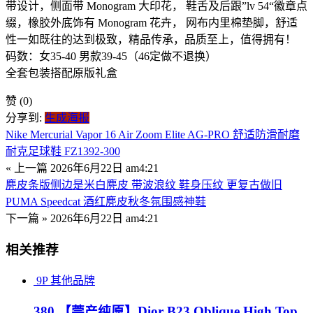
带设计，侧面带 Monogram 大印花， 鞋舌及后跟”lv 54“徽章点
缀，橡胶外底饰有 Monogram 花卉， 网布内里棉垫脚，舒适
性一如既往的达到极致，精品传承，品质至上，值得拥有！
码数：女35-40 男款39-45（46定做不退换）
全套包装搭配原版礼盒
赞
(0)
分享到:
生成海报
Nike Mercurial Vapor 16 Air Zoom Elite AG-PRO 舒适防滑耐磨
耐克足球鞋 FZ1392-300
« 上一篇
2026年6月22日 am4:21
麂皮条版侧边是米白麂皮 带波浪纹 鞋身压纹 更复古做旧
PUMA Speedcat 酒红麂皮秋冬氛围感神鞋
下一篇 »
2026年6月22日 am4:21
相关推荐
9P
其他品牌
380 【莞产纯原】Dior B23 Oblique High Top