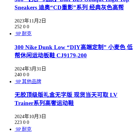
Sneakers 迪奥“CD重影”系列 经典灰色高帮
2023年11月2日
252
0
0
9P
耐克
300 Nike Dunk Low “DIY高端定制” 小麦色 低
帮休闲运动板鞋 CJ9179-200
2024年3月31日
240
0
0
9P
其他品牌
无胶顶级版礼盒无字版 现货当天可取 LV
Trainer系列高奢运动鞋
2024年10月3日
223
0
0
9P
耐克