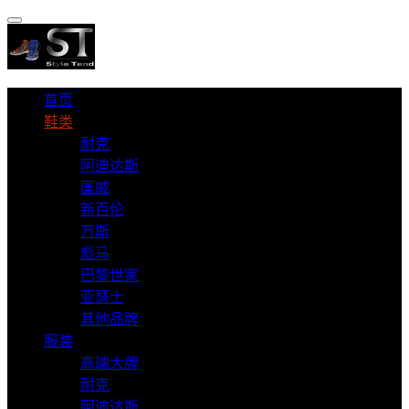
首页
鞋类
耐克
阿迪达斯
匡威
新百伦
万斯
彪马
巴黎世家
亚瑟士
其他品牌
服装
高端大牌
耐克
阿迪达斯