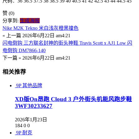
尺码：36 36.5 37.5 38 38.5 39 40 40.5 41 42 42.5 43 44 44.5 45
赞
(0)
分享到:
生成海报
Nike M2K Tekno 米白浅灰橙黑撞色
« 上一篇
2026年6月22日 am4:21
闪电倒钩 三方联名封神的街头神鞋 Travis Scott x AJ1 Low 闪
电倒钩 DM7866-140
下一篇 »
2026年6月22日 am4:21
相关推荐
9P
其他品牌
XD版On昂跑 Cloud 3 户外街头机能风跑步鞋
3WF30233627
2026年1月23日
184
0
0
9P
耐克