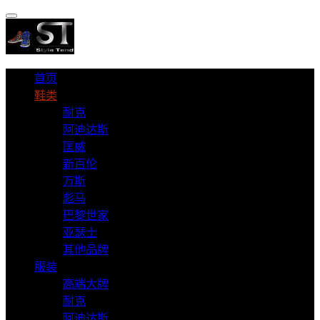
首页
鞋类
耐克
阿迪达斯
匡威
新百伦
万斯
彪马
巴黎世家
亚瑟士
其他品牌
服装
高端大牌
耐克
阿迪达斯