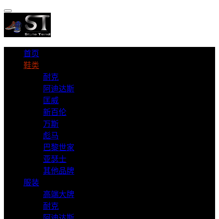
首页
鞋类
耐克
阿迪达斯
匡威
新百伦
万斯
彪马
巴黎世家
亚瑟士
其他品牌
服装
高端大牌
耐克
阿迪达斯