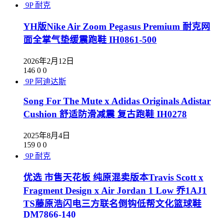
9P
耐克
YH版Nike Air Zoom Pegasus Premium 耐克网
面全掌气垫缓震跑鞋 IH0861-500
2026年2月12日
146
0
0
9P
阿迪达斯
Song For The Mute x Adidas Originals Adistar
Cushion 舒适防滑减震 复古跑鞋 IH0278
2025年8月4日
159
0
0
9P
耐克
优选 市售天花板 纯原混卖版本Travis Scott x
Fragment Design x Air Jordan 1 Low 乔1AJ1
TS藤原浩闪电三方联名倒钩低帮文化篮球鞋
DM7866-140