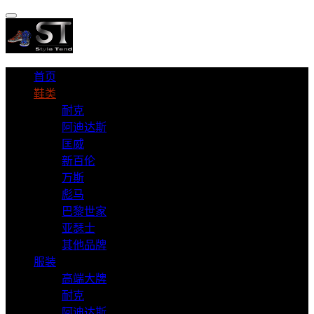
首页
鞋类
耐克
阿迪达斯
匡威
新百伦
万斯
彪马
巴黎世家
亚瑟士
其他品牌
服装
高端大牌
耐克
阿迪达斯