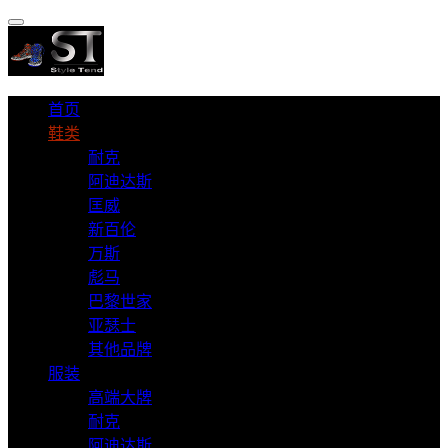
首页
鞋类
耐克
阿迪达斯
匡威
新百伦
万斯
彪马
巴黎世家
亚瑟士
其他品牌
服装
高端大牌
耐克
阿迪达斯