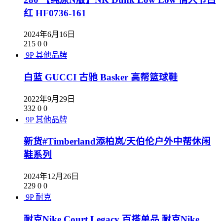
红 HF0736-161
2024年6月16日
215
0
0
9P
其他品牌
白蓝 GUCCI 古驰 Basker 高帮篮球鞋
2022年9月29日
332
0
0
9P
其他品牌
新货#Timberland添柏岚/天伯伦户外中帮休闲
鞋系列
2024年12月26日
229
0
0
9P
耐克
耐克Nike Court Legacy 百搭单品 耐克Nike