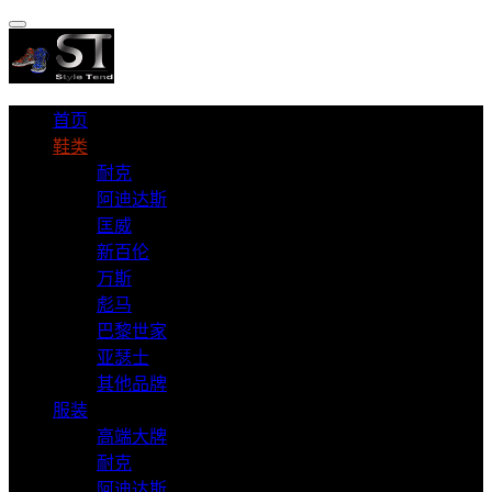
首页
鞋类
耐克
阿迪达斯
匡威
新百伦
万斯
彪马
巴黎世家
亚瑟士
其他品牌
服装
高端大牌
耐克
阿迪达斯