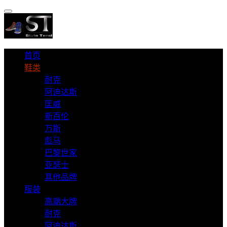
首页
鞋类
耐克
阿迪达斯
匡威
新百伦
万斯
彪马
巴黎世家
亚瑟士
其他品牌
服装
高端大牌
耐克
阿迪达斯