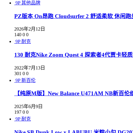
9P
其他品牌
PZ版本 On昂跑 Cloudsurfer 2 舒适柔软 休闲
2026年2月12日
140
0
0
9P
耐克
130 耐克Nike Zoom Quest 4 探索者4代贾
2022年7月13日
301
0
0
9P
新百伦
【纯原M版】New Balance U471AM 
2025年6月9日
197
0
0
9P
耐克
Nike SB Dunk Low x LABUBU 米粽小勾 DG202