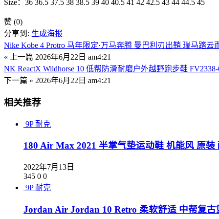
Size：36 36.5 37.5 38 38.5 39 40 40.5 41 42 42.5 43 44 44.5 45
赞
(0)
分享到:
生成海报
Nike Kobe 4 Protro 马年限定·万马奔腾 曼巴利刃出鞘 瑞马踏云而来
« 上一篇
2026年6月22日 am4:21
NK ReactX Wildhorse 10 低帮防滑耐磨户外越野跑步鞋 FV2338-
下一篇 »
2026年6月22日 am4:21
相关推荐
9P
耐克
180 Air Max 2021 半掌气垫运动鞋 机能风 原装 
2022年7月13日
345
0
0
9P
耐克
Jordan Air Jordan 10 Retro 柔软舒适 中帮