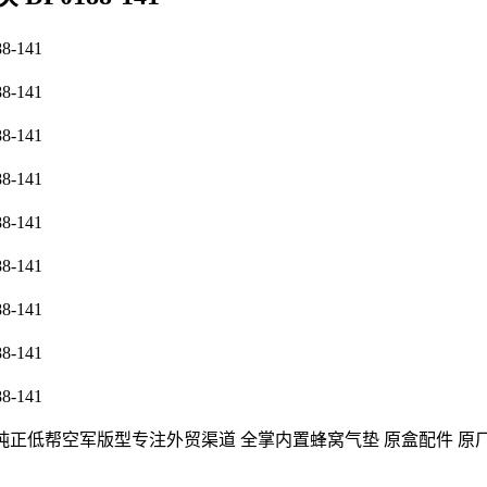
楦头原纸板 打造纯正低帮空军版型专注外贸渠道 全掌内置蜂窝气垫 原盒配件