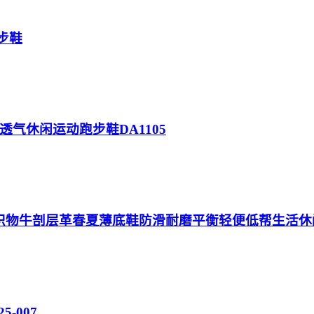
跑步鞋
卡轻质透气休闲运动跑步鞋DA1105
NB新百伦织物牛剖层革春夏薄底鞋防滑耐磨平衡轻便低帮生活
5-007