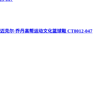
J11代 康扣 迈克尔·乔丹高帮运动文化篮球鞋 CT8012-047