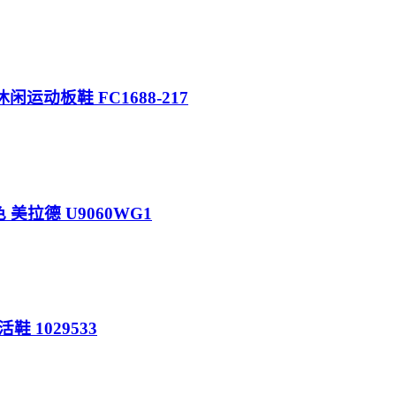
帮休闲运动板鞋 FC1688-217
棕色 美拉德 U9060WG1
鞋 1029533