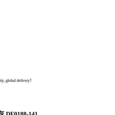
global delivery！
灰 DF0188-141