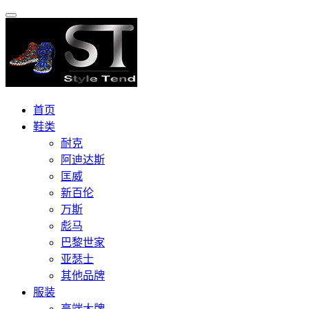
首页
鞋类
耐克
阿迪达斯
匡威
新百伦
万斯
彪马
巴黎世家
亚瑟士
其他品牌
服装
高端大牌