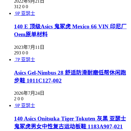
2022年9月21日
312
0
0
9P
亚瑟士
140 E 顶级Asics 鬼冢虎 Mexico 66 VIN 印尼厂
Oem原单材料
2023年7月11日
293
0
0
7P
亚瑟士
Asics Gel-Nimbus 28 舒适防滑耐磨低帮休闲跑
步鞋 1011C127-002
2026年7月24日
2
0
0
9P
亚瑟士
140 Asics Onitsuka Tiger Tokuten 灰黑 亚瑟士
鬼冢虎男女中性复古运动板鞋 1183A907-021