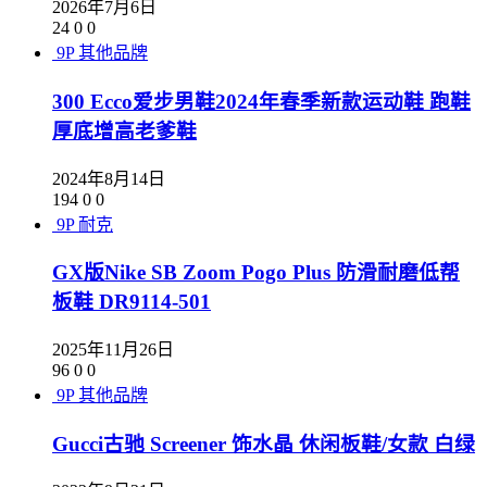
2026年7月6日
24
0
0
9P
其他品牌
300 Ecco爱步男鞋2024年春季新款运动鞋 跑鞋
厚底增高老爹鞋
2024年8月14日
194
0
0
9P
耐克
GX版Nike SB Zoom Pogo Plus 防滑耐磨低帮
板鞋 DR9114-501
2025年11月26日
96
0
0
9P
其他品牌
Gucci古驰 Screener 饰水晶 休闲板鞋/女款 白绿