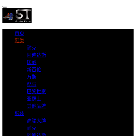
首页
鞋类
耐克
阿迪达斯
匡威
新百伦
万斯
彪马
巴黎世家
亚瑟士
其他品牌
服装
高端大牌
耐克
阿迪达斯