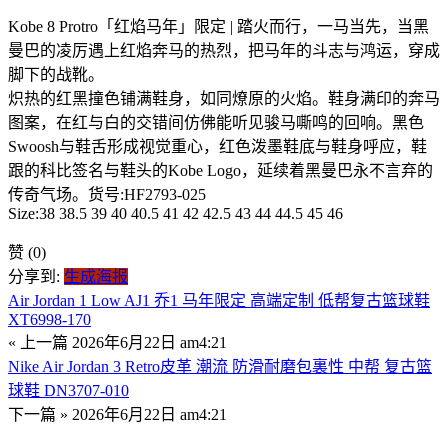
Kobe 8 Protro「红焰马年」限定 | 踏火而行，一马当先，当黑
曼巴的凌厉遇上红焰奔马的热烈，把马年的斗志与鸿运，穿成
脚下的战靴。
炽热的红黑撞色铺满鞋身，如同燎原的火焰。鞋身满印的奔马
图案，在红与白的交错间仿佛能听见骏马嘶鸣的回响。黑色
Swoosh与鞋舌形成视觉重心，红色泼墨鞋底与鞋身呼应，鞋
跟的科比签名与鞋头的Kobe Logo，延续着黑曼巴永不言弃的
传奇气场。货号:HF2793-025
Size:38 38.5 39 40 40.5 41 42 42.5 43 44 44.5 45 46
赞
(0)
分享到:
生成海报
Air Jordan 1 Low AJ1 乔1 马年限定 高端定制 低帮复古篮球鞋
XT6998-170
« 上一篇
2026年6月22日 am4:21
Nike Air Jordan 3 Retro皮革 潮流 防滑耐磨包裏性 中帮 复古篮
球鞋 DN3707-010
下一篇 »
2026年6月22日 am4:21