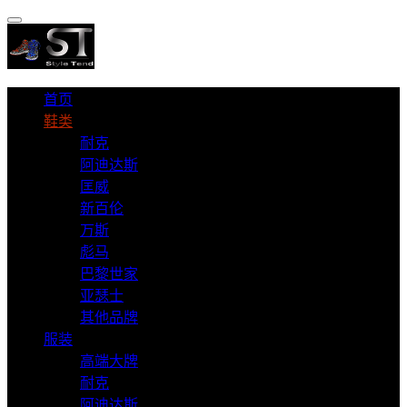
首页
鞋类
耐克
阿迪达斯
匡威
新百伦
万斯
彪马
巴黎世家
亚瑟士
其他品牌
服装
高端大牌
耐克
阿迪达斯