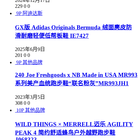
2024年12月17日
229
0
0
9P
阿迪达斯
GX版 Adidas Originals Bermuda 绒面麂皮防
滑耐磨轻便低帮板鞋 IE7427
2025年6月9日
201
0
0
9P
其他品牌
240 Joe Freshgoods x NB Made in USA MR993
系列美产血统跑步鞋“联名粉灰”MR993JH1
2023年3月5日
308
0
0
10P
其他品牌
WILD THINGS × MERRELL迈乐 AGILITY
PEAK 4 简约舒适蜂鸟户外越野跑步鞋
J068323