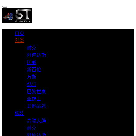
首页
鞋类
耐克
阿迪达斯
匡威
新百伦
万斯
彪马
巴黎世家
亚瑟士
其他品牌
服装
高端大牌
耐克
阿迪达斯