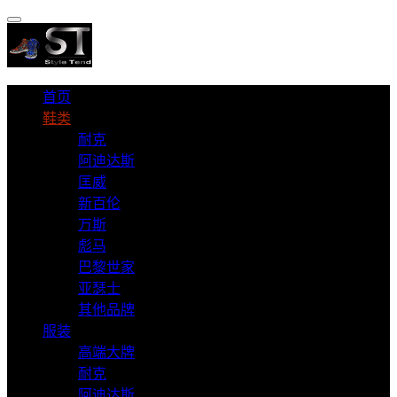
首页
鞋类
耐克
阿迪达斯
匡威
新百伦
万斯
彪马
巴黎世家
亚瑟士
其他品牌
服装
高端大牌
耐克
阿迪达斯