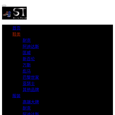
首页
鞋类
耐克
阿迪达斯
匡威
新百伦
万斯
彪马
巴黎世家
亚瑟士
其他品牌
服装
高端大牌
耐克
阿迪达斯