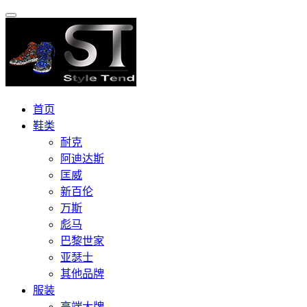
首页
鞋类
耐克
阿迪达斯
匡威
新百伦
万斯
彪马
巴黎世家
亚瑟士
其他品牌
服装
高端大牌