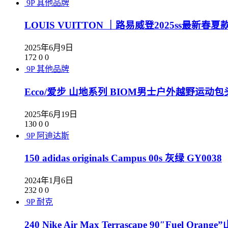
9P
其他品牌
LOUIS VUITTON ｜路易威登2025ss最新春夏款 
2025年6月9日
172
0
0
9P
其他品牌
Ecco/爱步 山地系列 BIOM男士户外越野运动
2025年6月19日
130
0
0
9P
阿迪达斯
150 adidas originals Campus 00s 灰绿 GY0038
2024年1月6日
232
0
0
9P
耐克
240 Nike Air Max Terrascape 90″Fue