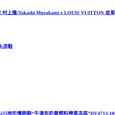
村上隆/Takashi Murakami x LOUIS VUITTO
包头凉鞋
l Orange”山川地形慢跑鞋“牛津布奶黄燃料橙果冻底”DV4713-10