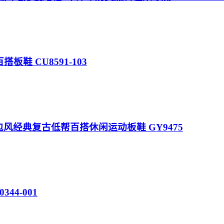
百搭板鞋 CU8591-103
阿迪达斯 面包风经典复古低帮百搭休闲运动板鞋 GY9475
0344-001