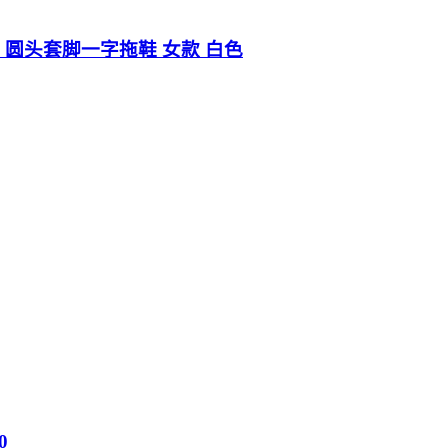
N 皮革 圆头套脚一字拖鞋 女款 白色
0