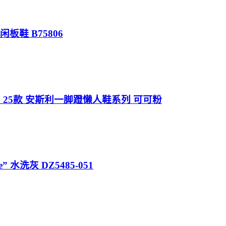
闲板鞋 B75806
GG 25款 安斯利一脚蹬懒人鞋系列 可可粉
age” 水洗灰 DZ5485-051