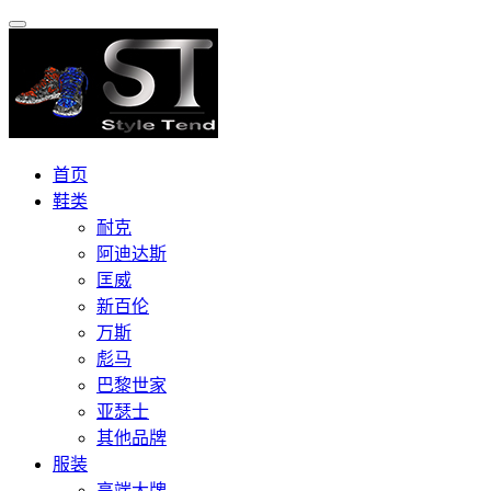
首页
鞋类
耐克
阿迪达斯
匡威
新百伦
万斯
彪马
巴黎世家
亚瑟士
其他品牌
服装
高端大牌