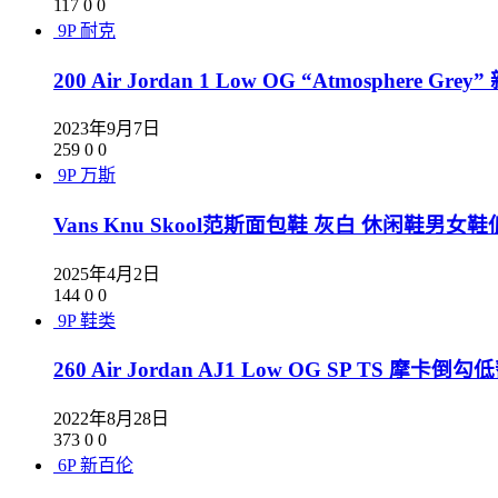
117
0
0
9P
耐克
200 Air Jordan 1 Low OG “Atmosphere 
2023年9月7日
259
0
0
9P
万斯
Vans Knu Skool范斯面包鞋 灰白 休闲鞋男
2025年4月2日
144
0
0
9P
鞋类
260 Air Jordan AJ1 Low OG SP TS 摩卡倒勾低
2022年8月28日
373
0
0
6P
新百伦