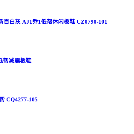
Grey” 新百白灰 AJ1乔1低帮休闲板鞋 CZ0790-101
女鞋低帮减震板鞋
帮 CQ4277-105