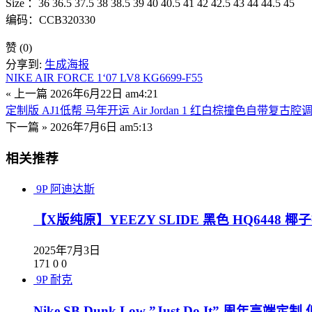
Size ：36 36.5 37.5 38 38.5 39 40 40.5 41 42 42.5 43 44 44.5 45
编码：CCB320330
赞
(0)
分享到:
生成海报
NIKE AIR FORCE 1‘07 LV8 KG6699-F55
« 上一篇
2026年6月22日 am4:21
定制版 AJ1低帮 马年开运 Air Jordan 1 红白棕撞色自带复古腔调 F
下一篇 »
2026年7月6日 am5:13
相关推荐
9P
阿迪达斯
【X版纯原】YEEZY SLIDE 黑色 HQ6448
2025年7月3日
171
0
0
9P
耐克
Nike SB Dunk Low ”Just Do It” 周年高端