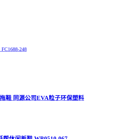
C1688-248
 椰子拖鞋 同源公司EVA粒子环保塑料
定制 低帮休闲板鞋 WB0510-067