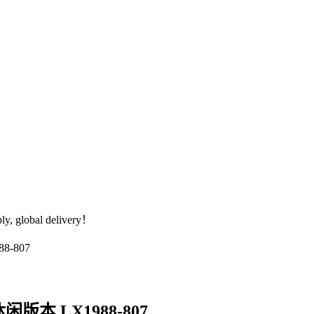
global delivery！
闲版本 LX1988-807