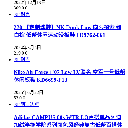
2022年12月19日
309
0
0
9P
耐克
220 【定制球鞋】NK Dunk Low 向限探索 绿
白棕 低帮休闲运动滑板鞋 FD9762-061
2024年3月5日
219
0
0
9P
耐克
Nike Air Force 1’07 Low LV联名 空军一号低帮
休闲板鞋 KD6699-F13
2026年6月22日
53
0
0
9P
阿迪达斯
Adidas CAMPUS 00s WTR LO百搭单品阿迪
加绒半拖学院系列面包风经典复古低帮百搭休