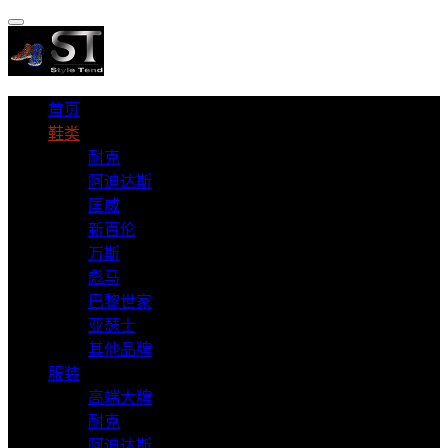
首页
鞋类
耐克
阿迪达斯
匡威
新百伦
万斯
彪马
巴黎世家
亚瑟士
其他品牌
服装
高端大牌
耐克
阿迪达斯