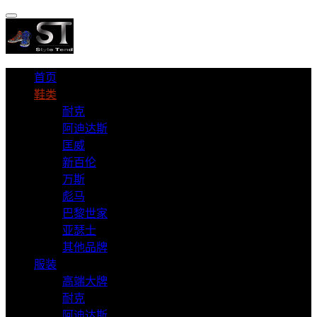
首页
鞋类
耐克
阿迪达斯
匡威
新百伦
万斯
彪马
巴黎世家
亚瑟士
其他品牌
服装
高端大牌
耐克
阿迪达斯