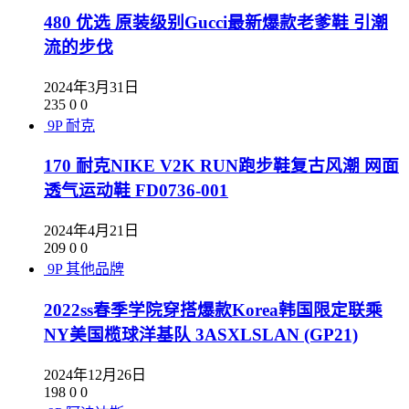
480 优选 原装级别Gucci最新爆款老爹鞋 引潮
流的步伐
2024年3月31日
235
0
0
9P
耐克
170 耐克NIKE V2K RUN跑步鞋复古风潮 网面
透气运动鞋 FD0736-001
2024年4月21日
209
0
0
9P
其他品牌
2022ss春季学院穿搭爆款Korea韩国限定联乘
NY美国榄球洋基队 3ASXLSLAN (GP21)
2024年12月26日
198
0
0