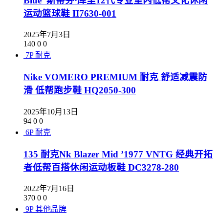
Blue“斯蒂芬·库里12代专业室内低帮文化休闲
运动篮球鞋 II7630-001
2025年7月3日
140
0
0
7P
耐克
Nike VOMERO PREMIUM 耐克 舒适减震防
滑 低帮跑步鞋 HQ2050-300
2025年10月13日
94
0
0
6P
耐克
135 耐克Nk Blazer Mid ’1977 VNTG 经典开拓
者低帮百搭休闲运动板鞋 DC3278-280
2022年7月16日
370
0
0
9P
其他品牌