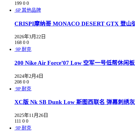
199
0
0
6P
其他品牌
CRISPI摩纳哥 MONACO DESERT GTX
2026年3月22日
168
0
0
9P
耐克
200 Nike Air Force’07 Low 空军一号低帮休闲板
2024年2月4日
208
0
0
9P
耐克
XC版 Nk SB Dunk Low 斯图西联名 弹幕刺绣
2025年11月26日
111
0
0
9P
耐克