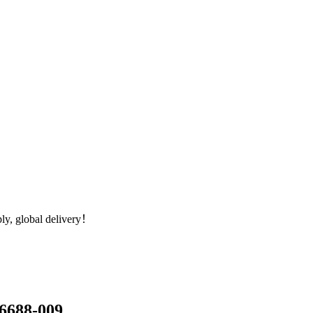
global delivery！
688-009