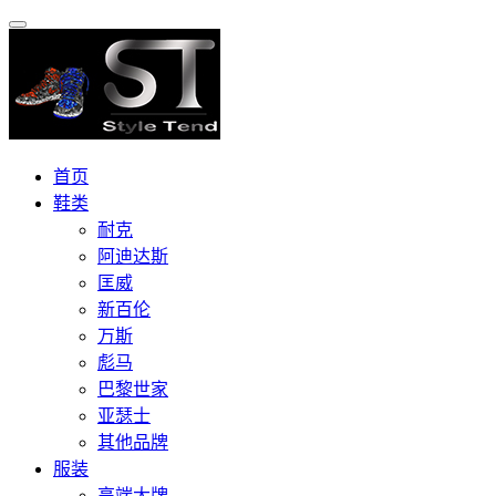
首页
鞋类
耐克
阿迪达斯
匡威
新百伦
万斯
彪马
巴黎世家
亚瑟士
其他品牌
服装
高端大牌