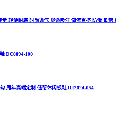
 登山徒步 轻便耐磨 时尚透气 舒适吸汗 潮流百搭 防滑 低
鞋 DC8894-100
灰勾 周年高端定制 低帮休闲板鞋 DJ2024-054