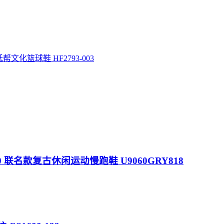
低帮文化篮球鞋 HF2793-003
本 NB9060 联名款复古休闲运动慢跑鞋 U9060GRY818