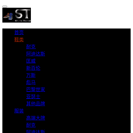
首页
鞋类
耐克
阿迪达斯
匡威
新百伦
万斯
彪马
巴黎世家
亚瑟士
其他品牌
服装
高端大牌
耐克
阿迪达斯