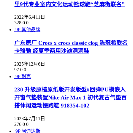
里9代专业室内文化运动篮球鞋“芝麻街联名”
2022年6月11日
328
0
0
9P
其他品牌
广东原厂 Crocs x crocs classic clog 陈冠希联名
卡骆驰 经夏季两用沙滩洞洞鞋
2025年12月6日
97
0
0
9P
耐克
230 升级原楦原纸版开发版型#回弹PU模嵌入
开窗气垫装置Nike Air Max 1 初代复古气垫百
搭休闲运动慢跑鞋 918354-102
2023年7月11日
276
0
0
9P
阿迪达斯