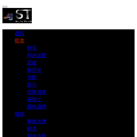
首页
鞋类
耐克
阿迪达斯
匡威
新百伦
万斯
彪马
巴黎世家
亚瑟士
其他品牌
服装
高端大牌
耐克
阿迪达斯