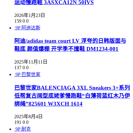
运动慢跑鞋 3ASXCA12N 50IVS
2026年1月23日
159
0
0
9P
阿迪达斯
阿迪/adidas team court LV 浮夸的日韩版面与
鞋底 颜值爆棚 开学季不撞鞋 DM1234-001
2025年11月11日
137
0
0
9P
巴黎世家
巴黎世家BALENCIAGA 3XL Sneakers 3+系列
低帮复古阔型底姥爹慢跑鞋“白薄荷蓝红木乃伊
绑绳”825601 W3XCH 1614
2025年8月4日
191
0
0
9P
耐克