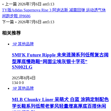
« 上一篇
2026年7月6日 am5:13
TY版Adidas Supernova Rise 3 阿迪达斯 减震回弹 运动透气休
闲跑步鞋 JP8686
下一篇 »
2026年7月6日 am5:13
相关推荐
9P
其他品牌
SMFK Future Ripple 未来涟漪系列低帮复古阔
型厚底慢跑鞋“网面尘埃灰银十字花”
SN002LG
2025年8月4日
134
0
0
9P
其他品牌
MLB Chunky Liner 呆萌犬 白蓝 涂鸦定制配色
学长鞋系列低帮老爹风轻量增高厚底百搭休闲