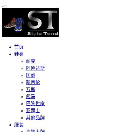
首页
鞋类
耐克
阿迪达斯
匡威
新百伦
万斯
彪马
巴黎世家
亚瑟士
其他品牌
服装
高端大牌