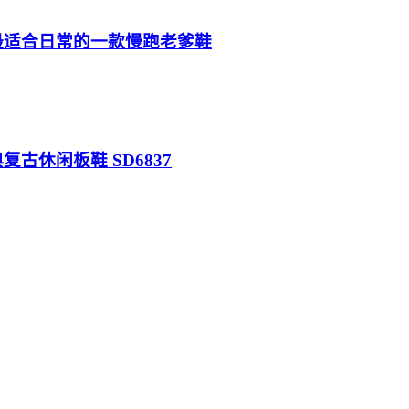
以来最适合日常的一款慢跑老爹鞋
迪经典复古休闲板鞋 SD6837