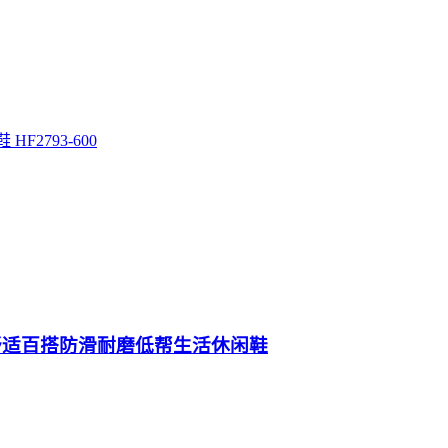
F2793-600
NF北面舒适百搭防滑耐磨低帮生活休闲鞋