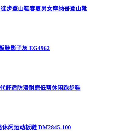
外防水徒步登山鞋春夏男女摩纳哥登山靴
头休闲板鞋影子灰 EG4962
E 邦迪九代舒适防滑耐磨低帮休闲跑步鞋
帮百搭休闲运动板鞋 DM2845-100