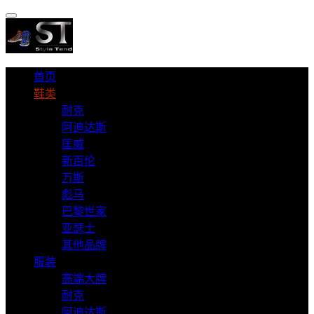
首页
鞋类
耐克
阿迪达斯
匡威
新百伦
万斯
彪马
巴黎世家
亚瑟士
其他品牌
服装
高端大牌
耐克
阿迪达斯