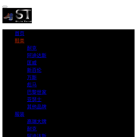
首页
鞋类
耐克
阿迪达斯
匡威
新百伦
万斯
彪马
巴黎世家
亚瑟士
其他品牌
服装
高端大牌
耐克
阿迪达斯